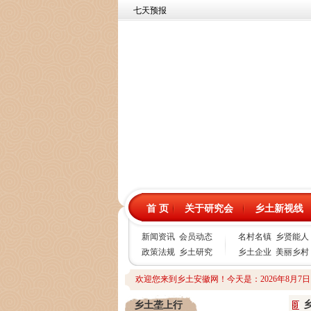
首 页
关于研究会
乡土新视线
新闻资讯
会员动态
名村名镇
乡贤能人
政策法规
乡土研究
乡土企业
美丽乡村
欢迎您来到乡土安徽网！今天是：
2026年8月7
乡土垄上行