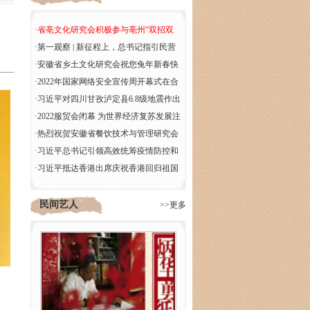
·
省亳文化研究会积极参与亳州“双招双
引”工作
·
第一观察 | 新征程上，总书记指引民营
经济发展方向
·
安徽省乡土文化研究会祝您兔年新春快
乐，万事如意
·
2022年国家网络安全宣传周开幕式在合
肥举行
·
习近平对四川甘孜泸定县6.8级地震作出
重要指示
·
2022服贸会闭幕 为世界经济复苏发展注
入动力
·
热烈祝贺安徽省餐饮技术与管理研究会
成立大会
·
习近平总书记引领高效统筹疫情防控和
经济社会发展述评
·
习近平抵达香港出席庆祝香港回归祖国
25周年大会
民间艺人
>>更多