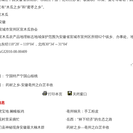
有“木瓜之乡”和“蜜枣之乡”。
木瓜
徽
市宣州区宣木瓜协会
瓜农产品地理标志地域保护范围为安徽省宣城市宣州区所辖62个镇乡、办事处。
经118°28′～119°04′，北纬30°34′～31°04′
010-08-00409
↑
篇：
宁国特产宁国山核桃
篇：
药材之乡-安徽亳州之白芷丰收
打印本页
关闭窗口
信息
虎宝地 阚疃板鸡
·
亳州铜关：手工粉皮
花村里采摘忙
·
岳西：“林下经济”的生态之路
门县神秘现身安徽最大楠木群
·
药材之乡—亳州之白芷丰收