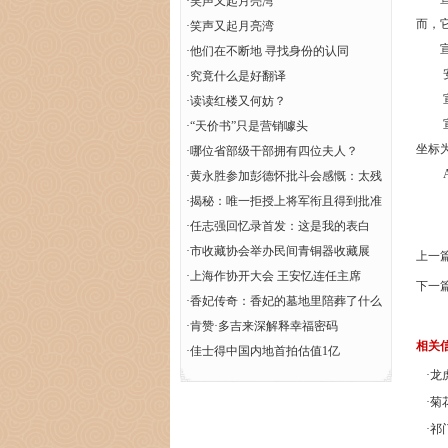
·
笑声又起月亮湾
而，它
·
笑声又起月亮湾
宣
·
他们在不断地 寻找身份的认同
安
·
究竟什么是好翻译
宣城
·
读读红楼又何妨？
宣木
·
“天价书”只是营销噱头
坐标为东
·
哪位省部级干部拥有四位夫人？
AGI2
·
黄永胜参加彭德怀批斗会感慨：太残
酷了怎能这样
·
揭秘：唯一拒授上将军衔且得到批准
的开国将军
·
任志强回忆录首发：这是我的表白
·
市收藏协会举办民间青铜器收藏展
上一
·
上海作协开大会 王安忆连任主席
下一
·
香妃传奇：香妃的墓地里陪葬了什么
·
肯赞·多吉来深解释幸福密码
相关
·
佳士得中国内地首拍估值1亿
·
龙
·
菊
·
祁