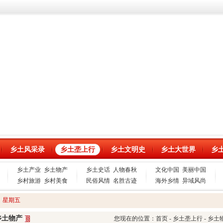
乡土风采录
乡土垄上行
乡土文明史
乡土大世界
乡
乡土产业
乡土物产
乡土史话
人物春秋
文化中国
美丽中国
乡村旅游
乡村美食
民俗风情
名胜古迹
海外乡情
异域风尚
日 星期五
乡土物产
您现在的位置：首页 - 乡土垄上行 - 乡