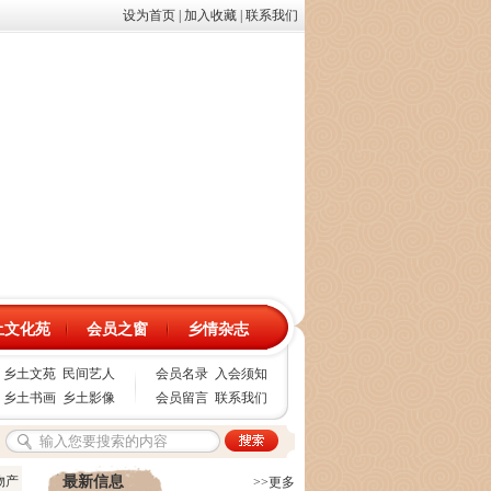
设为首页
|
加入收藏
|
联系我们
土文化苑
会员之窗
乡情杂志
乡土文苑
民间艺人
会员名录
入会须知
乡土书画
乡土影像
会员留言
联系我们
土物产
最新信息
>>更多