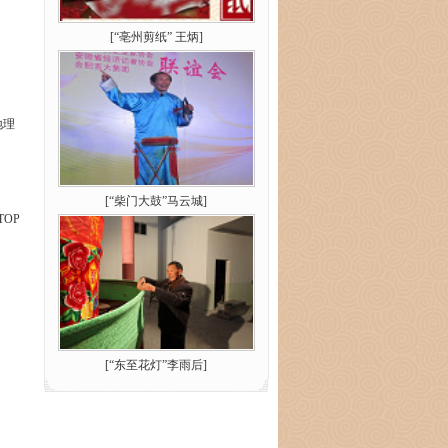
[
“亳州剪纸” 王炳
]
地理
[
“柴门大鼓”马云城
]
TOP
[
“东至花灯”李雨后
]