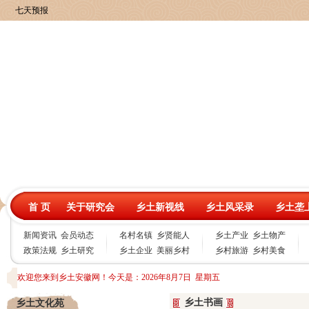
首 页
关于研究会
乡土新视线
乡土风采录
乡土垄
新闻资讯
会员动态
名村名镇
乡贤能人
乡土产业
乡土物产
政策法规
乡土研究
乡土企业
美丽乡村
乡村旅游
乡村美食
欢迎您来到乡土安徽网！今天是：
2026年8月7日 星期五
乡土书画
乡土文化苑