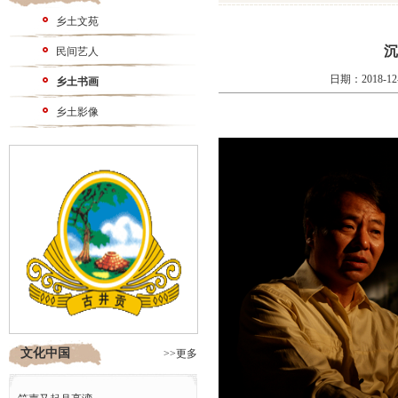
乡土文苑
沉
民间艺人
日期：2018-1
乡土书画
乡土影像
文化中国
>>更多