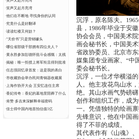
·
笑声又起月亮湾
·
笑声又起月亮湾
·
他们在不断地 寻找身份的认同
沉浮，原名陈夫。19
·
究竟什么是好翻译
县，1986年毕业于
·
读读红楼又何妨？
协会会员，中国美术院
·
“天价书”只是营销噱头
画会秘书长，中国美术
·
哪位省部级干部拥有四位夫人？
省政协委员、北京市东
·
黄永胜参加彭德怀批斗会感慨：太残
媒集团专业画家、“中
酷了怎能这样
·
揭秘：唯一拒授上将军衔且得到批准
委会秘书长。
的开国将军
·
任志强回忆录首发：这是我的表白
沉浮，一位才华横溢的
·
市收藏协会举办民间青铜器收藏展
人。他主攻花鸟山水，
·
上海作协开大会 王安忆连任主席
绝。其山水画气势磅礴
·
香妃传奇：香妃的墓地里陪葬了什么
创作和组织工作，成为
·
肯赞·多吉来深解释幸福密码
一。凭借独特的绘画禀
·
佳士得中国内地首拍估值1亿
先锋意识，他在中国画
得了不菲的成绩。
其代表作有《山魂》、